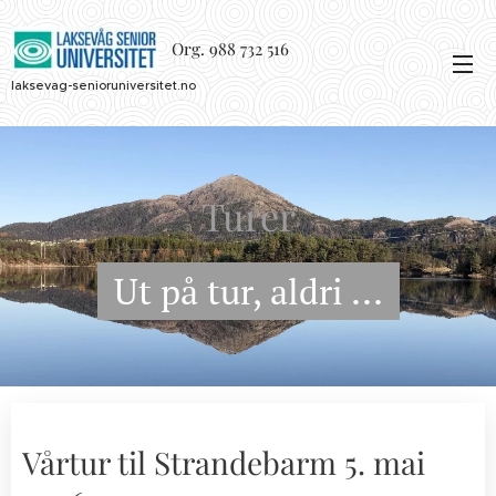
Org. 988 732 516
laksevag-senioruniversitet.no
Turer
Ut på tur, aldri ...
Vårtur til Strandebarm 5. mai