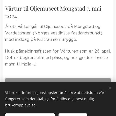
Vårtur til Oljemuseet Mongstad 7. mai
2024
Årets vårtur går til Oljemuseet på Mongstad og
Vardetangen (Norges vestligste fastlandspunkt)
med middag på Kilstraumen Brygge.
Husk påmeldingsfristen for Vårturen som er 26. april.
Det er begrenset med plass, og her gjelder "første
mann til mølla ...."
LAST NED VÅRTUR TIL
MONGSTAD 2024
Vi bruker informasjonskapsler for å sikre at nettsiden vår
fungerer som det skal, og for å tilby deg best mulig
brukeropplevelse.